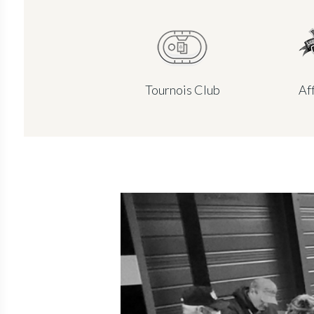
Tournois Club
Aff