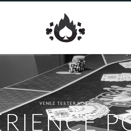
VENEZ TESTER NOTRE
E
R
I
E
N
C
E
P