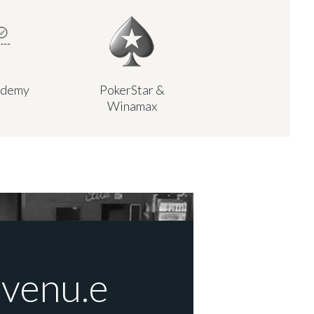
ademy
PokerStar &
Winamax
nvenu.e