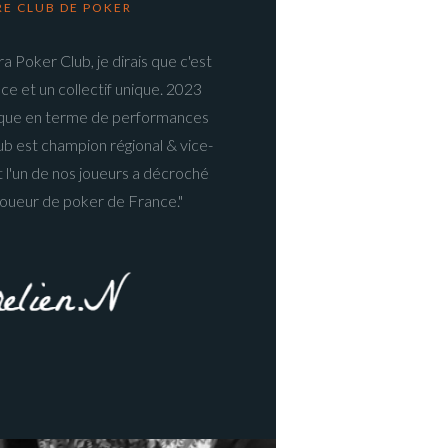
E CLUB DE POKER
tra Poker Club, je dirais que c'est
e et un collectif unique. 2023
rique en terme de performances
ub est champion régional & vice-
 l'un de nos joueurs a décroché
 joueur de poker de France."