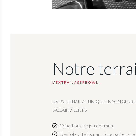
Notre terra
L'EXTRA-LASERBOWL
UN PARTENARIAT UNIQUE EN SON GENRE
BALLAINVILLIERS
Conditions de jeu optimum
Des lots offerts par notre partenaire