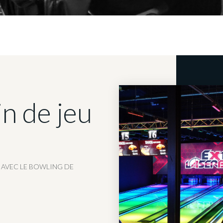
in de jeu
 AVEC LE BOWLING DE