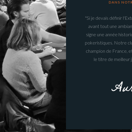
DANS NOTR
"Si je devais définir l'Ex
avant tout une ambianc
signe une année histo
pokeristiques. Notre cl
champion de France, et
le titre de meilleur